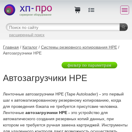
расширенный поиск
Главная
/
Каталог
/
Системы резервного копирования HPE
/
Автозагрузчики HPE
фильтр по параметрам
Автозагрузчики HPE
Ленточные автозагрузчики
HPE (Tape Autoloader)
-
это первый
шаг к автоматизированному резервному копированию, когда
для проведения бэкапа не требуется присутсвие человека.
Ленточные
автозагрузчики HPE
-
это устройство для
автоматического создания резервных копий данных, при
котором не требуется ручная замена картриджей. Инструменты
для удаленного контроля дают возможность осуществлять