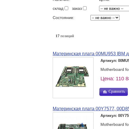
склад
заказ
Состояние:
17
позиций
Материнская плата 00MU953 IBM д
Артикул: 00MU
Motherboard f
Цена: 110 8
Сравнить
Материнская плата 00Y7577, 00D8
Артикул: 00Y75
Motherboard f