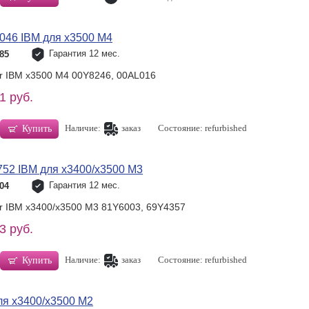
046 IBM для x3500 M4
Гарантия 12 мес.
85
or IBM x3500 M4 00Y8246, 00AL016
1 руб.
Наличие:
заказ
Состояние: refurbished
Купить
52 IBM для x3400/x3500 M3
Гарантия 12 мес.
04
or IBM x3400/x3500 M3 81Y6003, 69Y4357
3 руб.
Наличие:
заказ
Состояние: refurbished
Купить
ля x3400/x3500 M2