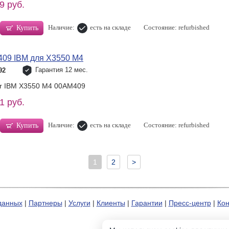
9 руб.
Наличие:
есть на складе
Состояние: refurbished
Купить
409 IBM для X3550 M4
Гарантия 12 мес.
92
or IBM X3550 M4 00AM409
1 руб.
Наличие:
есть на складе
Состояние: refurbished
Купить
1
2
>
данных
|
Партнеры
|
Услуги
|
Клиенты
|
Гарантии
|
Пресс-центр
|
Кон