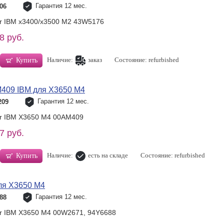
Гарантия 12 мес.
06
or IBM x3400/x3500 M2 43W5176
8 руб.
Наличие:
заказ
Состояние: refurbished
Купить
409 IBM для X3650 M4
Гарантия 12 мес.
209
or IBM X3650 M4 00AM409
7 руб.
Наличие:
есть на складе
Состояние: refurbished
Купить
ля X3650 M4
Гарантия 12 мес.
88
or IBM X3650 M4 00W2671, 94Y6688