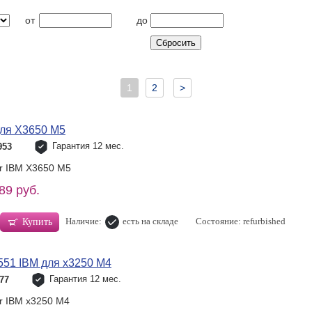
от
до
1
2
>
ля X3650 M5
Гарантия 12 мес.
953
or IBM X3650 M5
89 руб.
Наличие:
есть на складе
Состояние: refurbished
Купить
551 IBM для x3250 M4
Гарантия 12 мес.
77
or IBM x3250 M4