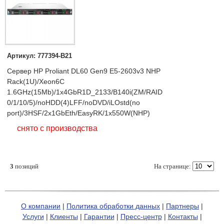
Артикул: 777394-B21
Сервер HP Proliant DL60 Gen9 E5-2603v3 NHP
Rack(1U)/Xeon6C
1.6GHz(15Mb)/1x4GbR1D_2133/B140i(ZM/RAID
0/1/10/5)/noHDD(4)LFF/noDVD/iLOstd(no
port)/3HSF/2x1GbEth/EasyRK/1x550W(NHP)
снято с производства
3
позиций
На странице:
О компании
|
Политика обработки данных
|
Партнеры
|
Услуги
|
Клиенты
|
Гарантии
|
Пресс-центр
|
Контакты
|