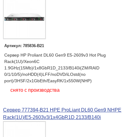
Артикул: 785836-B21
Сервер HP Proliant DL60 Gen9 E5-2609v3 Hot Plug
Rack(1U)/Xeon6C
1.9GHz(15Mb)/1x8GbR1D_2133/B140i(ZM/RAID
0/1/10/5)/noHDD(4)LFF/noDVD/iLOstd(no
port)/3HSF/2x1GbEth/EasyRK/1x550W(NHP)
снято с производства
Сервер 777394-B21 HPE ProLiant DL60 Gen9 NHPE
Rack(1U)/E5-2603v3/1x4GbR1D 2133/B140i