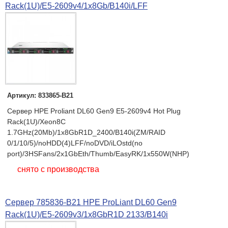
Rack(1U)/E5-2609v4/1x8Gb/B140i/LFF
Артикул: 833865-B21
Сервер HPE Proliant DL60 Gen9 E5-2609v4 Hot Plug
Rack(1U)/Xeon8C
1.7GHz(20Mb)/1x8GbR1D_2400/B140i(ZM/RAID
0/1/10/5)/noHDD(4)LFF/noDVD/iLOstd(no
port)/3HSFans/2x1GbEth/Thumb/EasyRK/1x550W(NHP)
снято с производства
Сервер 785836-B21 HPE ProLiant DL60 Gen9
Rack(1U)/E5-2609v3/1x8GbR1D 2133/B140i