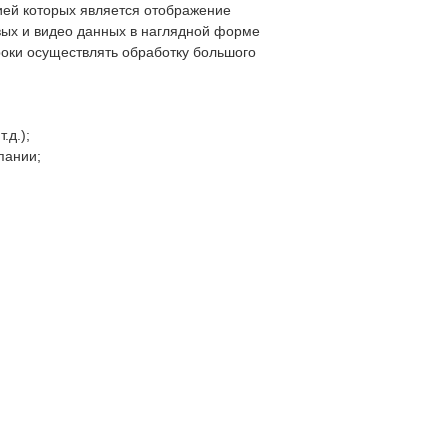
ией которых является отображение
вых и видео данных в наглядной форме
оки осуществлять обработку большого
.д.);
пании;