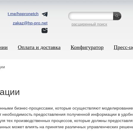
t.me/hppronetch
zakaz@hp-pro.net
расширенный поиск
нии
Оплата и доставка
Конфигуратор
Пресс-ц
ции
зации
нными бизнес-процессами, которые осуществляют моделирование, 
ет необходимость предоставления полученной информации в удобн
для тех производственных процессов, которые должны предоставл
анных может влиять на принятие различных управленческих решен