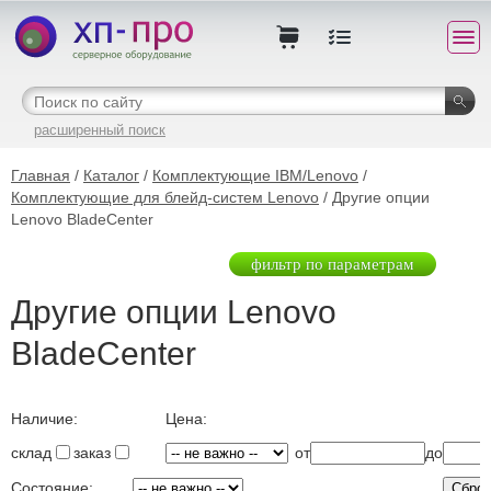
расширенный поиск
Главная
/
Каталог
/
Комплектующие IBM/Lenovo
/
Комплектующие для блейд-систем Lenovo
/ Другие опции
Lenovo BladeCenter
фильтр по параметрам
Другие опции Lenovo
BladeCenter
Наличие:
Цена:
склад
заказ
от
до
Состояние: