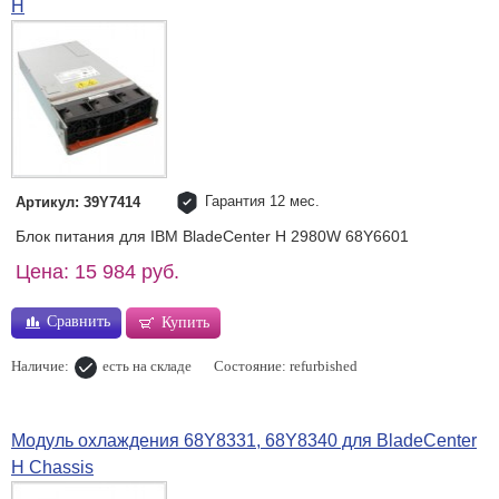
H
Гарантия 12 мес.
Артикул: 39Y7414
Блок питания для IBM BladeCenter H 2980W 68Y6601
Цена: 15 984 руб.
Сравнить
Купить
Наличие:
есть на складе
Состояние: refurbished
Модуль охлаждения 68Y8331, 68Y8340 для BladeCenter
H Chassis