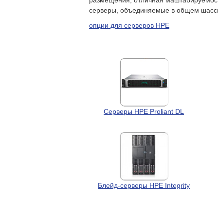
размещения, отличная маштабируемость
серверы, объединяемые в общем шасси
опции для серверов HPE
Серверы HPE Proliant DL
Блейд-серверы HPE Integrity