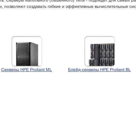
. Серверы напольного (башенного) типа - подойдет для самых ра
, позволяют создавать гибкие и эффективные вычислительные си
Серверы HPE Proliant ML
Блейд-серверы HPE Proliant BL