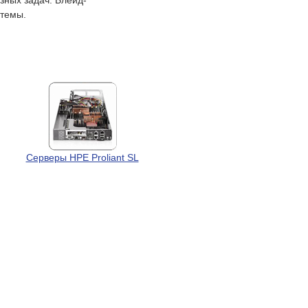
зных задач. Блейд-
стемы.
Серверы HPE Proliant SL