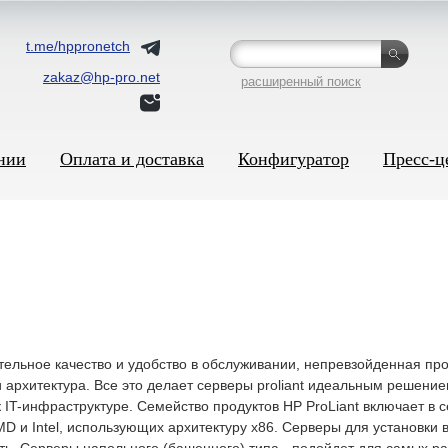
t.me/hppronetch
zakaz@hp-pro.net
расширенный поиск
нии
Оплата и доставка
Конфигуратор
Пресс-ц
ительное качество и удобство в обслуживании, непревзойденная пр
архитектура. Все это делает серверы proliant идеальным решение
IT-инфраструктуре. Семейство продуктов НР ProLiant включает в 
 и Intel, использующих архитектуру x86. Серверы для установки в