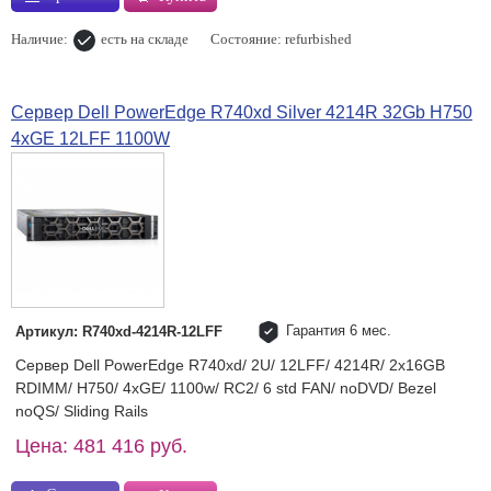
Наличие:
есть на складе
Состояние: refurbished
Сервер Dell PowerEdge R740xd Silver 4214R 32Gb H750
4хGE 12LFF 1100W
Гарантия 6 мес.
Артикул: R740xd-4214R-12LFF
Сервер Dell PowerEdge R740xd/ 2U/ 12LFF/ 4214R/ 2x16GB
RDIMM/ H750/ 4xGE/ 1100w/ RC2/ 6 std FAN/ noDVD/ Bezel
noQS/ Sliding Rails
Цена: 481 416 руб.