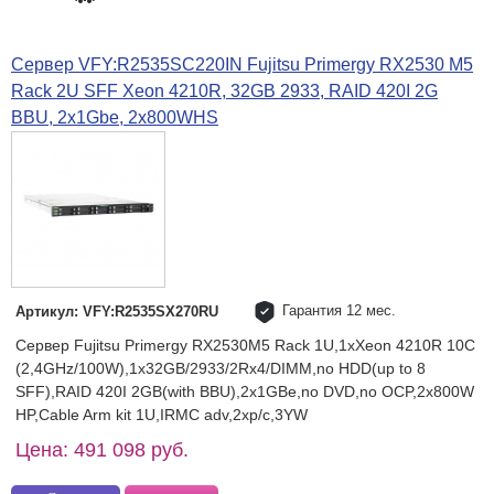
Сервер VFY:R2535SC220IN Fujitsu Primergy RX2530 M5
Rack 2U SFF Xeon 4210R, 32GB 2933, RAID 420I 2G
BBU, 2x1Gbe, 2x800WHS
Гарантия 12 мес.
Артикул: VFY:R2535SX270RU
Сервер Fujitsu Primergy RX2530M5 Rack 1U,1xXeon 4210R 10C
(2,4GHz/100W),1x32GB/2933/2Rx4/DIMM,no HDD(up to 8
SFF),RAID 420I 2GB(with BBU),2x1GBe,no DVD,no OCP,2x800W
HP,Cable Arm kit 1U,IRMC adv,2xp/c,3YW
Цена: 491 098 руб.