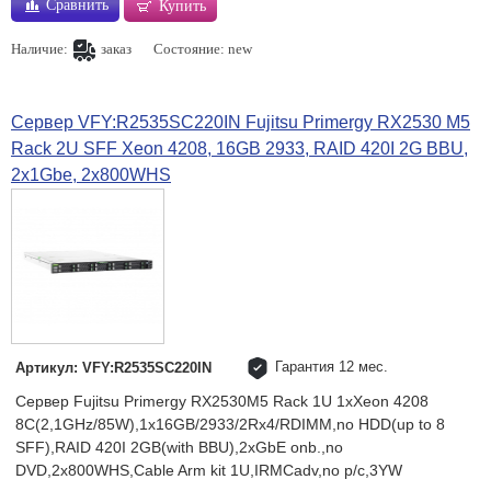
Сравнить
Купить
Наличие:
заказ
Состояние: new
Сервер VFY:R2535SC220IN Fujitsu Primergy RX2530 M5
Rack 2U SFF Xeon 4208, 16GB 2933, RAID 420I 2G BBU,
2x1Gbe, 2x800WHS
Гарантия 12 мес.
Артикул: VFY:R2535SC220IN
Сервер Fujitsu Primergy RX2530M5 Rack 1U 1xXeon 4208
8C(2,1GHz/85W),1x16GB/2933/2Rx4/RDIMM,no HDD(up to 8
SFF),RAID 420I 2GB(with BBU),2xGbE onb.,no
DVD,2x800WHS,Cable Arm kit 1U,IRMCadv,no p/c,3YW