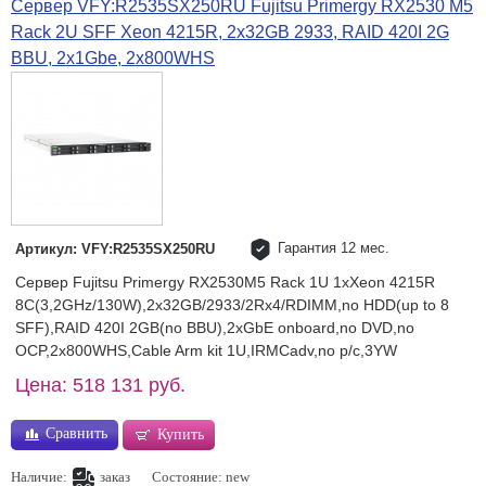
Сервер VFY:R2535SX250RU Fujitsu Primergy RX2530 M5
Rack 2U SFF Xeon 4215R, 2x32GB 2933, RAID 420I 2G
BBU, 2x1Gbe, 2x800WHS
Гарантия 12 мес.
Артикул: VFY:R2535SX250RU
Сервер Fujitsu Primergy RX2530M5 Rack 1U 1xXeon 4215R
8C(3,2GHz/130W),2x32GB/2933/2Rx4/RDIMM,no HDD(up to 8
SFF),RAID 420I 2GB(no BBU),2xGbE onboard,no DVD,no
OCP,2x800WHS,Cable Arm kit 1U,IRMCadv,no p/c,3YW
Цена: 518 131 руб.
Сравнить
Купить
Наличие:
заказ
Состояние: new