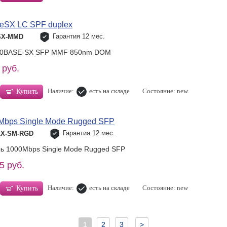
eSX LC SPF duplex
Гарантия 12 мес.
-SX-MMD
00BASE-SX SFP MMF 850nm DOM
 руб.
Наличие:
есть на складе
Состояние: new
Купить
bps Single Mode Rugged SFP
Гарантия 12 мес.
LX-SM-RGD
ь 1000Mbps Single Mode Rugged SFP
5 руб.
Наличие:
есть на складе
Состояние: new
Купить
1
2
3
>