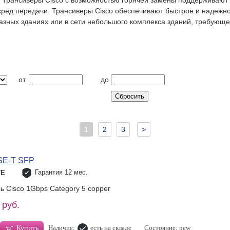
N. Трансиверы Cisco с возможностью горячей замены поддерживают
сред передачи. Трансиверы Cisco обеспечивают быстрое и надежн
азных зданиях или в сети небольшого комплекса зданий, требую
от
до
1
2
3
>
SE-T SFP
Гарантия 12 мес.
TE
ь Cisco 1Gbps Category 5 copper
 руб.
Наличие:
есть на складе
Состояние: new
Купить