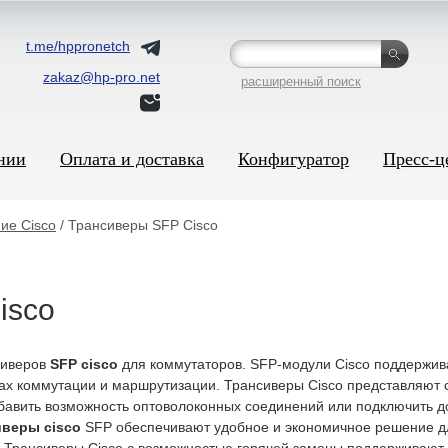
t.me/hppronetch
zakaz@hp-pro.net
расширенный поиск
нии
Оплата и доставка
Конфигуратор
Пресс-ц
ие Cisco
/ Трансиверы SFP Cisco
isco
сиверов
SFP cisco
для коммутаторов. SFP-модули Cisco поддержива
ах коммутации и маршрутизации. Трансиверы Cisco представляют 
вить возможность оптоволоконных соединений или подключить доп
иверы cisco
SFP обеспечивают удобное и экономичное решение дл