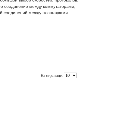
 большой выбор скоростей, протоколов,
ое соединение между коммутаторами,
щей соединений между площадками.
На странице: