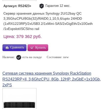
Гарантия 12 мес.
Артикул: RS2423+
Сервер хранения данных Synology 2U/12bay QC
3,35GhzCPU/8Gb(32)/RAID0,1,10,5,6/upto 24HDD
(1xRX1223RP)/2xUSB3.2/1xMini-SAS/2xGigEth/2x10Geth
/1xExpslot/iSCSI/no rail
Цена: 379 362 руб.
Сравнить
Купить
Наличие:
есть на складе
Состояние: new
Сетевая система хранения Synology RackStation
RS2423RP+II, 3,6GhzCPU, 8Gb, 12HP, 2xGbE+1x10Gb,
2xPS