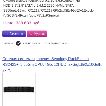
CPU/8GB(upto64GB)/RAID 0,1,10,5,6,F1/upto4 HS
HDD(3.5"/2.5"SATA)or2xM.2 2280 NVMe/SATA
SSD(upto16withRX1217/RX1217RP)/2xUSB/4GbE(+1Expslo
t)/iSCSI/2xIPcam(upto75)/2xPS/norail
Цена: 338 633 руб.
Сравнить
Купить
Наличие:
есть на складе
Состояние: new
Сетевая система хранения Synology RackStation
RS2423+, 3.35GhzCPU, 4Gb, 12HDD, 2xGigEth/2x10Geth,
2xPS