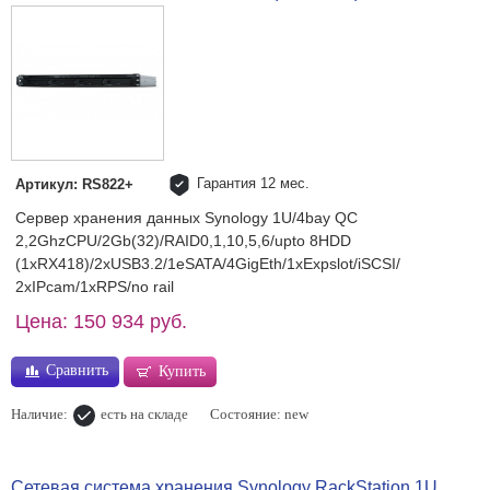
Гарантия 12 мес.
Артикул: RS822+
Сервер хранения данных Synology 1U/4bay QC
2,2GhzCPU/2Gb(32)/RAID0,1,10,5,6/upto 8HDD
(1xRX418)/2xUSB3.2/1eSATA/4GigEth/1xExpslot/iSCSI/
2xIPcam/1xRPS/no rail
Цена: 150 934 руб.
Сравнить
Купить
Наличие:
есть на складе
Состояние: new
Сетевая система хранения Synology RackStation 1U