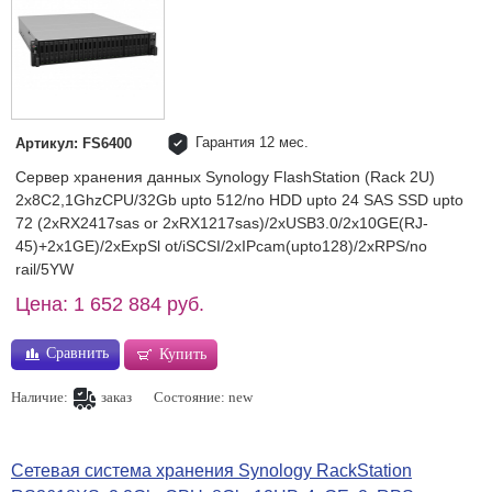
Гарантия 12 мес.
Артикул: FS6400
Сервер хранения данных Synology FlashStation (Rack 2U)
2x8C2,1GhzCPU/32Gb upto 512/no HDD upto 24 SAS SSD upto
72 (2xRX2417sas or 2xRX1217sas)/2xUSB3.0/2x10GE(RJ-
45)+2x1GE)/2xExpSl ot/iSCSI/2xIPcam(upto128)/2xRPS/no
rail/5YW
Цена: 1 652 884 руб.
Сравнить
Купить
Наличие:
заказ
Состояние: new
Сетевая система хранения Synology RackStation