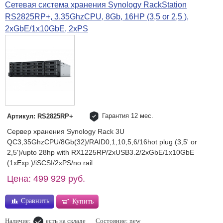
Сетевая система хранения Synology RackStation
RS2825RP+, 3.35GhzCPU, 8Gb, 16HP (3,5 or 2,5 ),
2xGbE/1x10GbE, 2xPS
Гарантия 12 мес.
Артикул: RS2825RP+
Сервер хранения Synology Rack 3U
QC3,35GhzCPU/8Gb(32)/RAID0,1,10,5,6/16hot plug (3,5' or
2,5')/upto 28hp with RX1225RP/2xUSB3.2/2xGbE/1x10GbE
(1xExp.)/iSCSI/2xPS/no rail
Цена: 499 929 руб.
Сравнить
Купить
Наличие:
есть на складе
Состояние: new