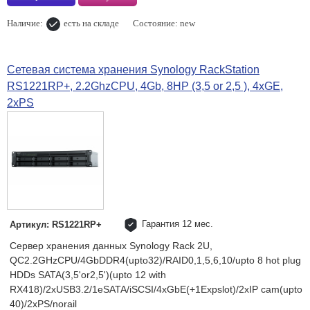
Наличие:
есть на складе
Состояние: new
Сетевая система хранения Synology RackStation
RS1221RP+, 2.2GhzCPU, 4Gb, 8HP (3,5 or 2,5 ), 4xGE,
2xPS
Гарантия 12 мес.
Артикул: RS1221RP+
Сервер хранения данных Synology Rack 2U,
QC2.2GHzCPU/4GbDDR4(upto32)/RAID0,1,5,6,10/upto 8 hot plug
HDDs SATA(3,5'or2,5')(upto 12 with
RX418)/2xUSB3.2/1eSATA/iSCSI/4xGbE(+1Expslot)/2xIP cam(upto
40)/2xPS/norail