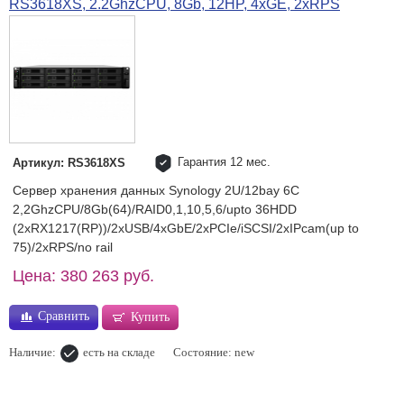
RS3618XS, 2.2GhzCPU, 8Gb, 12HP, 4xGE, 2xRPS
Гарантия 12 мес.
Артикул: RS3618XS
Сервер хранения данных Synology 2U/12bay 6C
2,2GhzCPU/8Gb(64)/RAID0,1,10,5,6/upto 36HDD
(2xRX1217(RP))/2xUSB/4xGbE/2xPCIe/iSCSI/2xIPcam(up to
75)/2xRPS/no rail
Цена: 380 263 руб.
Сравнить
Купить
Наличие:
есть на складе
Состояние: new