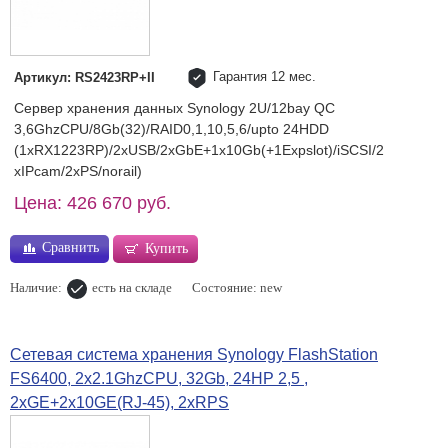
Гарантия 12 мес.
Артикул: RS2423RP+II
Сервер хранения данных Synology 2U/12bay QC
3,6GhzCPU/8Gb(32)/RAID0,1,10,5,6/upto 24HDD
(1xRX1223RP)/2xUSB/2xGbE+1x10Gb(+1Expslot)/iSCSI/2
xIPcam/2xPS/norail)
Цена: 426 670 руб.
Сравнить
Купить
Наличие:
есть на складе
Состояние: new
Сетевая система хранения Synology FlashStation
FS6400, 2x2.1GhzCPU, 32Gb, 24HP 2,5 ,
2xGE+2x10GE(RJ-45), 2xRPS