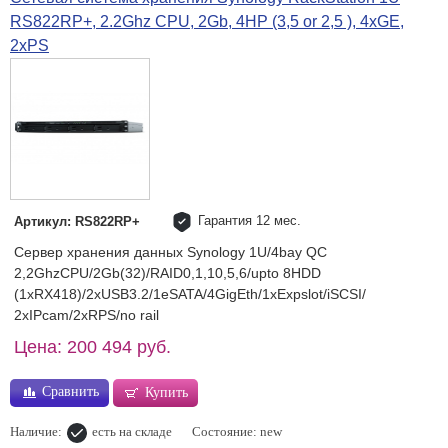
RS822RP+, 2.2Ghz CPU, 2Gb, 4HP (3,5 or 2,5 ), 4xGE,
2xPS
Гарантия 12 мес.
Артикул: RS822RP+
Сервер хранения данных Synology 1U/4bay QC
2,2GhzCPU/2Gb(32)/RAID0,1,10,5,6/upto 8HDD
(1xRX418)/2xUSB3.2/1eSATA/4GigEth/1xExpslot/iSCSI/
2xIPcam/2xRPS/no rail
Цена: 200 494 руб.
Сравнить
Купить
Наличие:
есть на складе
Состояние: new