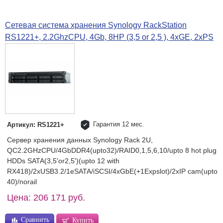
Сетевая система хранения Synology RackStation
RS1221+, 2.2GhzCPU, 4Gb, 8HP (3,5 or 2,5 ), 4xGE, 2xPS
Гарантия 12 мес.
Артикул: RS1221+
Сервер хранения данных Synology Rack 2U,
QC2.2GHzCPU/4GbDDR4(upto32)/RAID0,1,5,6,10/upto 8 hot plug
HDDs SATA(3,5'or2,5')(upto 12 with
RX418)/2xUSB3.2/1eSATA/iSCSI/4xGbE(+1Expslot)/2xIP cam(upto
40)/norail
Цена: 206 171 руб.
Сравнить
Купить