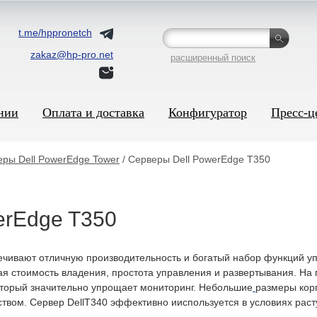
t.me/hppronetch
zakaz@hp-pro.net
расширенный поиск
нии
Оплата и доставка
Конфигуратор
Пресс-ц
ры Dell PowerEdge Tower
/ Серверы Dell PowerEdge T350
erEdge T350
чивают отличную производительность и богатый набор функций у
зкая стоимость владения, простота управления и развертывания. Н
оторый значительно упрощает мониторинг. Небольшие
размеры корп
вом. Сервер DellT340 эффективно ииспользуется в условиях раст