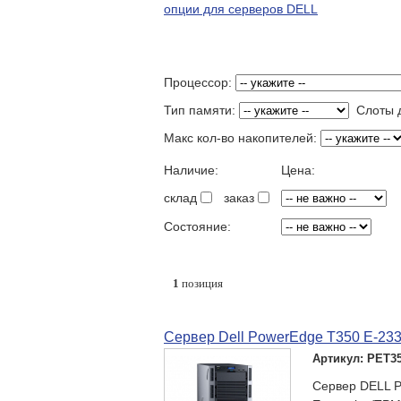
опции для серверов DELL
Процессор:
Тип памяти:
Слоты д
Макс кол-во накопителей:
Наличие:
Цена:
склад
заказ
Состояние:
1
позиция
Сервер Dell PowerEdge T350 E-2
Артикул: PET35
Сервер DELL P