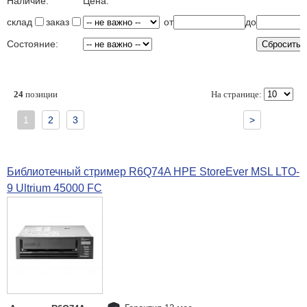
Наличие:
Цена:
склад
заказ
от
до
Состояние:
24
позиции
На странице:
1
2
3
>
Библиотечный стример R6Q74A HPE StoreEver MSL LTO-
9 Ultrium 45000 FC